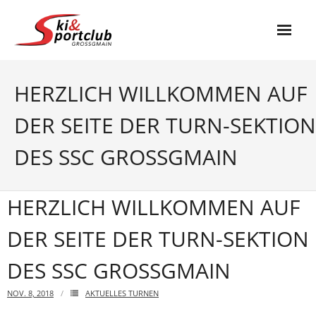
Skip
to
content
Start
HERZLICH WILLKOMMEN AUF
Verein
DER SEITE DER TURN-SEKTION
- Vorstand
DES SSC GROSSGMAIN
- News
Fußball
HERZLICH WILLKOMMEN AUF
- Aktuelles
DER SEITE DER TURN-SEKTION
- Funktionäre
DES SSC GROSSGMAIN
- KAMPFMANNSCHAFT
NOV. 8, 2018
AKTUELLES TURNEN
- Nachwuchs