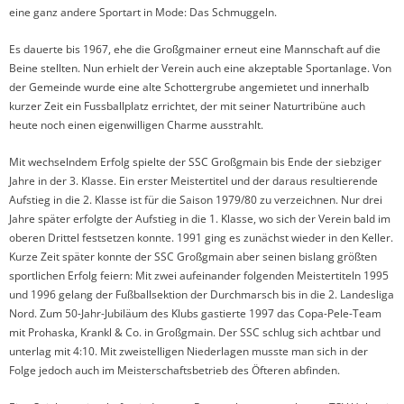
eine ganz andere Sportart in Mode: Das Schmuggeln.
Es dauerte bis 1967, ehe die Großgmainer erneut eine Mannschaft auf die
Beine stellten. Nun erhielt der Verein auch eine akzeptable Sportanlage. Von
der Gemeinde wurde eine alte Schottergrube angemietet und innerhalb
kurzer Zeit ein Fussballplatz errichtet, der mit seiner Naturtribüne auch
heute noch einen eigenwilligen Charme ausstrahlt.
Mit wechselndem Erfolg spielte der SSC Großgmain bis Ende der siebziger
Jahre in der 3. Klasse. Ein erster Meistertitel und der daraus resultierende
Aufstieg in die 2. Klasse ist für die Saison 1979/80 zu verzeichnen. Nur drei
Jahre später erfolgte der Aufstieg in die 1. Klasse, wo sich der Verein bald im
oberen Drittel festsetzen konnte. 1991 ging es zunächst wieder in den Keller.
Kurze Zeit später konnte der SSC Großgmain aber seinen bislang größten
sportlichen Erfolg feiern: Mit zwei aufeinander folgenden Meistertiteln 1995
und 1996 gelang der Fußballsektion der Durchmarsch bis in die 2. Landesliga
Nord. Zum 50-Jahr-Jubiläum des Klubs gastierte 1997 das Copa-Pele-Team
mit Prohaska, Krankl & Co. in Großgmain. Der SSC schlug sich achtbar und
unterlag mit 4:10. Mit zweistelligen Niederlagen musste man sich in der
Folge jedoch auch im Meisterschaftsbetrieb des Öfteren abfinden.