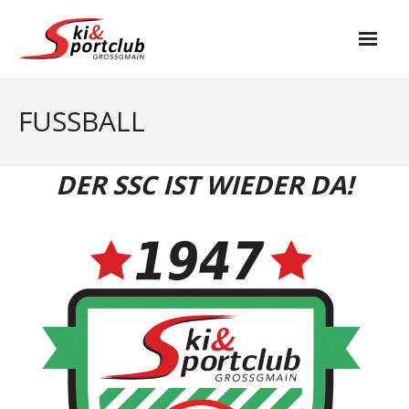
Skip
to
content
Start
FUSSBALL
Verein
- Vorstand
DER SSC IST WIEDER DA!
- News
Fußball
- Aktuelles
- Funktionäre
- KAMPFMANNSCHAFT
- Nachwuchs