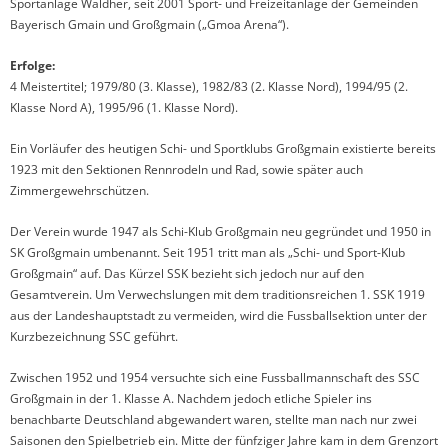
Sportanlage Waldher, seit 2001 Sport- und Freizeitanlage der Gemeinden
- Aktuelles
Bayerisch Gmain und Großgmain („Gmoa Arena“).
- Funktionäre
Erfolge:
4 Meistertitel; 1979/80 (3. Klasse), 1982/83 (2. Klasse Nord), 1994/95 (2.
- Aktuelle Termine
Klasse Nord A), 1995/96 (1. Klasse Nord).
- Fotos
Ein Vorläufer des heutigen Schi- und Sportklubs Großgmain existierte bereits
1923 mit den Sektionen Rennrodeln und Rad, sowie später auch
Stockschützen
Zimmergewehrschützen.
- Aktuelles
Der Verein wurde 1947 als Schi-Klub Großgmain neu gegründet und 1950 in
SK Großgmain umbenannt. Seit 1951 tritt man als „Schi- und Sport-Klub
- Funktionäre
Großgmain“ auf. Das Kürzel SSK bezieht sich jedoch nur auf den
Gesamtverein. Um Verwechslungen mit dem traditionsreichen 1. SSK 1919
- Termine
aus der Landeshauptstadt zu vermeiden, wird die Fussballsektion unter der
Kurzbezeichnung SSC geführt.
- Fotos
Zwischen 1952 und 1954 versuchte sich eine Fussballmannschaft des SSC
Sponsoren
Großgmain in der 1. Klasse A. Nachdem jedoch etliche Spieler ins
benachbarte Deutschland abgewandert waren, stellte man nach nur zwei
Saisonen den Spielbetrieb ein. Mitte der fünfziger Jahre kam in dem Grenzort